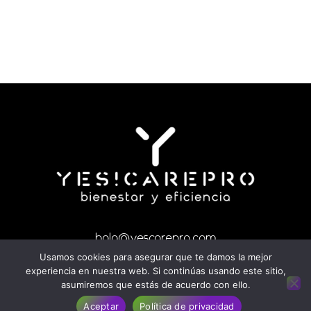
hola@yescarepro.com
Política de privacidad
Usamos cookies para asegurar que te damos la mejor
experiencia en nuestra web. Si continúas usando este sitio,
Hecho dentro del proyecto
WACADEMY.ES
/ ©
asumiremos que estás de acuerdo con ello.
2023 / Todos los derechos reservados
Aceptar
Política de privacidad