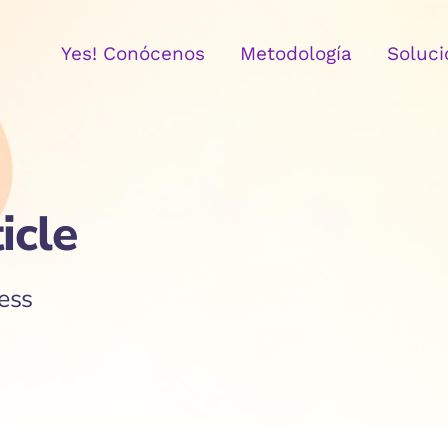
Yes! Conócenos
Metodología
Soluci
icle
ess